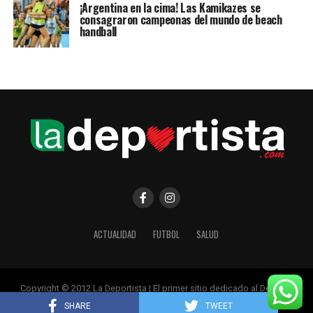
¡Argentina en la cima! Las Kamikazes se
consagraron campeonas del mundo de beach
handball
ACTUALIDAD
FUTBOL
SALUD
Copyright © 2012 La Deportista | El primer sitio dedicado al Deporte
Femenino
SHARE
TWEET