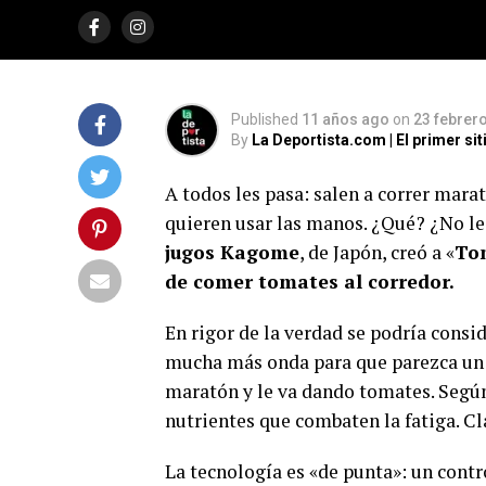
Presentaron en Japón a Tomatan, una máquina p
comer esta fruta sin usar las manos.
Published
11 años ago
on
23 febrero
By
La Deportista.com | El primer s
A todos les pasa: salen a correr mara
quieren usar las manos. ¿Qué? ¿No le
jugos Kagome
, de Japón, creó a «
To
de comer tomates al corredor.
En rigor de la verdad se podría consi
mucha más onda para que parezca un r
maratón y le va dando tomates. Según
nutrientes que combaten la fatiga. Cl
La tecnología es «de punta»: un contro