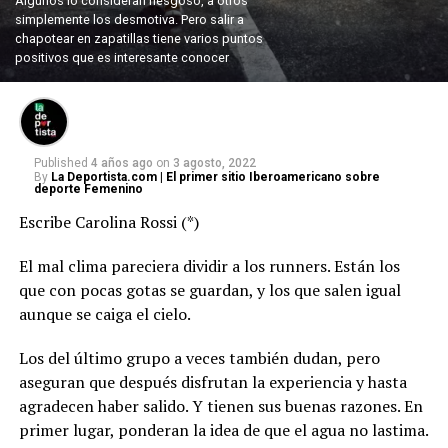
Algunos lo consideran riesgoso, a otros
simplemente los desmotiva. Pero salir a
chapotear en zapatillas tiene varios puntos
positivos que es interesante conocer
Published
4 años ago
on
3 agosto, 2022
By
La Deportista.com | El primer sitio Iberoamericano sobre
deporte Femenino
Escribe Carolina Rossi (*)
El mal clima pareciera dividir a los runners. Están los
que con pocas gotas se guardan, y los que salen igual
aunque se caiga el cielo.
Los del último grupo a veces también dudan, pero
aseguran que después disfrutan la experiencia y hasta
agradecen haber salido. Y tienen sus buenas razones. En
primer lugar, ponderan la idea de que el agua no lastima.