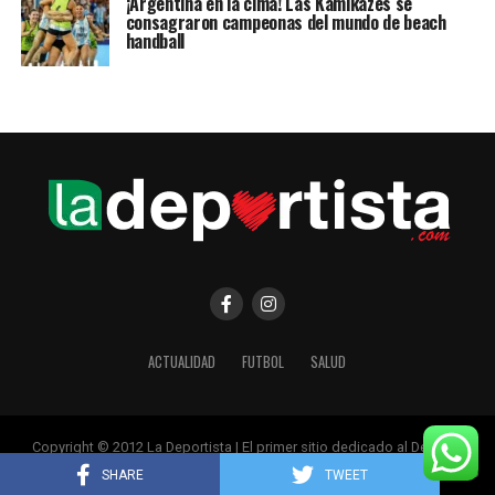
¡Argentina en la cima! Las Kamikazes se
consagraron campeonas del mundo de beach
handball
ACTUALIDAD
FUTBOL
SALUD
Copyright © 2012 La Deportista | El primer sitio dedicado al Deporte
Femenino
SHARE
TWEET