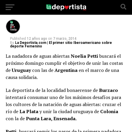
Por una causa solidaria contra la exclusión.
Published
12 años ago
on
7 marzo, 2014
By
La Deportista.com | El primer sitio Iberoamericano sobre
deporte Femenino
La nadadora de aguas abiertas
Noelia Petti
buscará el
próximo domingo cumplir el objetivo de unir las costas
de
Uruguay
con las de
Argentina
en el marco de una
causa solidaria.
La deportista de la localidad bonaerense de
Burzaco
intentará consumar uno de los máximos desafíos para
los cultores de la natación de aguas abiertas: cruzar el
río de
La Plata
y unir la ciudad uruguaya de
Colonia
con la de
Punta Lara, Ensenada.
Petti,
buscará seguir los pasos de la primera nadadora