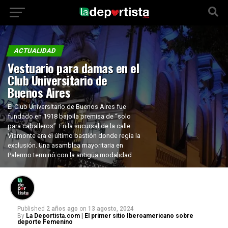
ACTUALIDAD
Vestuario para damas en el
Club Universitario de
Buenos Aires
El Club Universitario de Buenos Aires fue
fundado en 1918 bajo la premisa de “solo
para caballeros”. En la sucursal de la calle
Viamonte era el último bastión donde regía la
exclusión. Una asamblea mayoritaria en
Palermo terminó con la antigüa modalidad
Published
2 años ago
on
13 agosto, 2024
By
La Deportista.com | El primer sitio Iberoamericano sobre
deporte Femenino