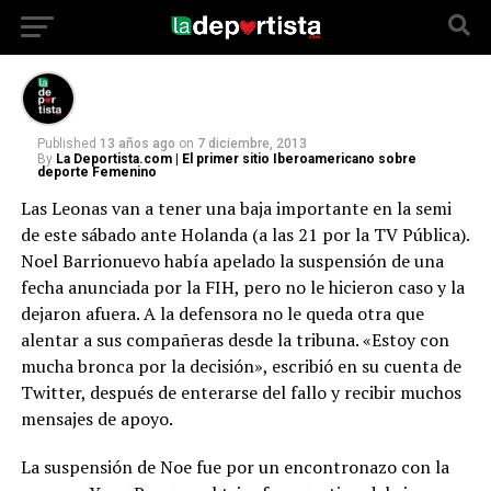
creer: «Estoy con mucha bronca por la
decisión».
Published
13 años ago
on
7 diciembre, 2013
By
La Deportista.com | El primer sitio Iberoamericano sobre
deporte Femenino
Las Leonas van a tener una baja importante en la semi
de este sábado ante Holanda (a las 21 por la TV Pública).
Noel Barrionuevo había apelado la suspensión de una
fecha anunciada por la FIH, pero no le hicieron caso y la
dejaron afuera. A la defensora no le queda otra que
alentar a sus compañeras desde la tribuna. «Estoy con
mucha bronca por la decisión», escribió en su cuenta de
Twitter, después de enterarse del fallo y recibir muchos
mensajes de apoyo.
La suspensión de Noe fue por un encontronazo con la