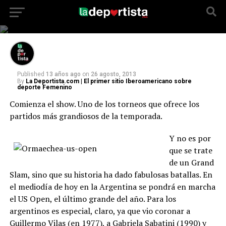
Comienza el show. Uno de los torneos que
ofrece los partidos más grandiosos de la
temporada.
Published
13 años ago
on
26 agosto, 2013
By
La Deportista.com | El primer sitio Iberoamericano sobre
deporte Femenino
Comienza el show. Uno de los torneos que ofrece los
partidos más grandiosos de la temporada.
Y no es por
que se trate
de un Grand
Slam, sino que su historia ha dado fabulosas batallas. En
el mediodía de hoy en la Argentina se pondrá en marcha
el US Open, el último grande del año. Para los
argentinos es especial, claro, ya que vio coronar a
Guillermo Vilas (en 1977), a Gabriela Sabatini (1990) y