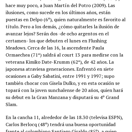
hace muy poco, a Juan Martín del Potro (2009). Las
ilusiones, como sucede en los últimos años, están
puestas en Delpo (6º), quien naturalmente es favorito al
título. Pero a los demás, ¿cómo quitarles la ilusión de
avanzar lejos? Serán dos -de ocho argentos en el
certamen- los que debuten el lunes en Flushing
Meadows. Cerca de las 16, la ascendente Paula
Ormaechea (71ª) saldrá al court 13 para medirse con la
veterana Kimiko Date-Krumm (62ª), de 42 años. La
japonesa atraviesa generaciones. Enfrentó en siete
ocasiones a Gaby Sabatini, entre 1991 y 1997; supo
también chocar con Gisela Dulko, y en esta ocasión se
topará con la joven sunchalense de 20 años, quien hará
su debut en la Gran Manzana y disputará su 4º Grand
Slam.
En la cancha 11, alrededor de las 18.30 (televisa ESPN),
Carlos Berlocq (48º) tendrá una buena oportunidad
frente al colombiano Santiago Giraldo (85º), a quien