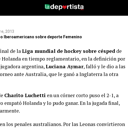
a y se
re, 2013
itio Iberoamericano sobre deporte Femenino
inal de la
Liga mundial de hockey sobre césped
de
te Holanda en tiempo reglamentario, en la definición por
r jugadora argentina,
Luciana Aymar
, falló y le dio a las
torneo ante Australia, que le ganó a Inglaterra la otra
de
Charito Luchetti
en un córner corto puso el 2-1, a
go empató Holanda y lo pudo ganar. En la jugada final,
larmente.
en los penales australianos. Por las Leonas convirtieron