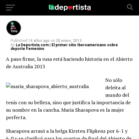
Sharapova
Published
14 años ago
on
20 enero, 2013
By
La Deportista.com | El primer sitio Iberoamericano sobre
deporte Femenino
A paso firme, la rusa está haciendo historia en el Abierto
de Australia 2013
No sólo
deleita al
mundo del
tenis con su belleza, sino que justifica la importancia de
su nombre en la cancha. Maria Sharapova es la mujer
perfecta.
Sharapova arrasó a la belga Kirsten Flipkens por 6-1 y
6-0 y se clasificó para los cuartos de final del Abierto de