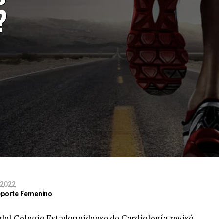
?
 2022
 Deporte Femenino
del Colegio Estadounidense de Cardiología revisó