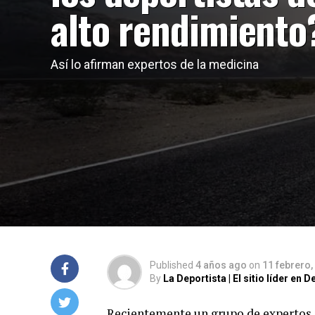
alto rendimiento
Así lo afirman expertos de la medicina
Published
4 años ago
on
11 febrero,
By
La Deportista | El sitio líder en
Recientemente un grupo de expertos 