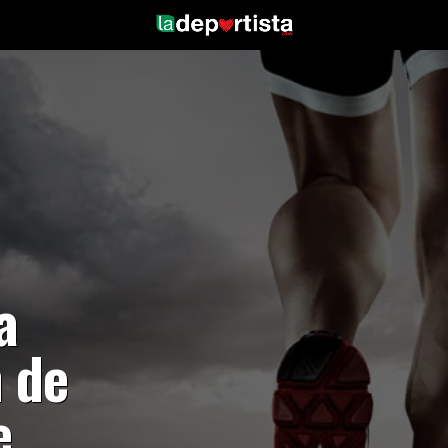
a
 de
e