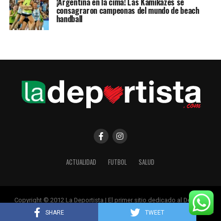
¡Argentina en la cima! Las Kamikazes se
consagraron campeonas del mundo de beach
handball
ACTUALIDAD
FUTBOL
SALUD
Copyright © 2012 La Deportista | El primer sitio dedicado al Deporte
Femenino
SHARE
TWEET