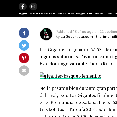
Tuvieron como figura a la pivote, que metió 24 p
agarró 20 rebotes. Este domingo van ante Puerto
Published
13 años ago
on
22 septie
By
La Deportista.com | El primer s
Las Gigantes le ganaron 67-53 a Méxi
algunos sofocones. Tuvieron como figu
Este domingo van ante Puerto Rico.
No la pasaron bien durante gran parte
del rival, pero Las Gigantes finalmen
en el Premundial de Xalapa: fue 67-53
tres boletos a Turquía 2014. Este dom
del Grupo B (a las 20.30 de nuestro p