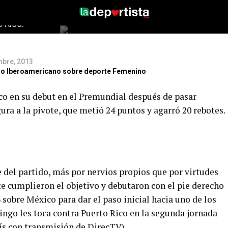
untos y
 Rico.
mbre, 2013
itio Iberoamericano sobre deporte Femenino
co en su debut en el Premundial después de pasar
ra a la pivote, que metió 24 puntos y agarró 20 rebotes.
 del partido, más por nervios propios que por virtudes
te cumplieron el objetivo y debutaron con el pie derecho
 sobre México para dar el paso inicial hacia uno de los
ingo les toca contra Puerto Rico en la segunda jornada
aís con transmisión de DirecTV).