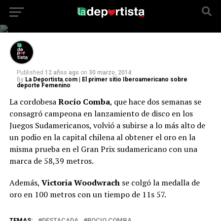
La cordobesa Rocío Comba volvió a subirse a
lo más alto de un podio en la capital chilena.
Published
12 años ago
on
30 marzo, 2014
By
La Deportista.com | El primer sitio Iberoamericano sobre
deporte Femenino
La cordobesa
Rocío Comba
, que hace dos semanas se
consagró campeona en lanzamiento de disco en los
Juegos Sudamericanos, volvió a subirse a lo más alto de
un podio en la capital chilena al obtener el oro en la
misma prueba en el Gran Prix sudamericano con una
marca de 58,39 metros.
Además,
Victoria Woodwrach
se colgó la medalla de
oro en 100 metros con un tiempo de 11s 57.
TEMAS:
DESTACADA
ROCIO COMBA