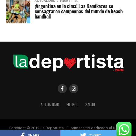
ACTUALIDAD
hace 1 mes
¡Argentina en la cima! Las Kamikazes se
consagraron campeonas del mundo de beach
handball
ACTUALIDAD
FUTBOL
SALUD
Copyright © 2012 La Deportista | El primer sitio dedicado al Deporte
Femenino
SHARE
TWEET