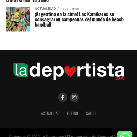
ACTUALIDAD
hace 1 mes
¡Argentina en la cima! Las Kamikazes se
consagraron campeonas del mundo de beach
handball
ACTUALIDAD
FUTBOL
SALUD
Copyright © 2012 La Deportista | El primer sitio dedicado al Deporte