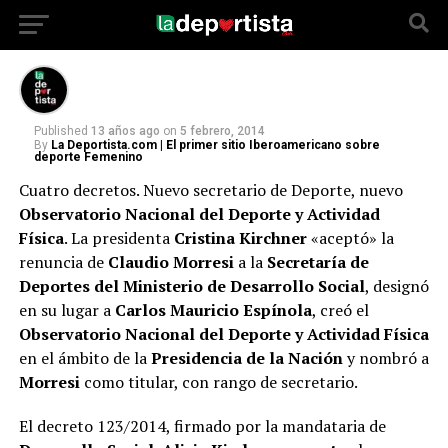
Ante la renuncia de Claudio Morresi.
Published
13 años ago
on
5 febrero, 2014
By
La Deportista.com | El primer sitio Iberoamericano sobre
deporte Femenino
Cuatro decretos. Nuevo secretario de Deporte, nuevo
Observatorio Nacional del Deporte y Actividad
Física
. La presidenta
Cristina Kirchner
«aceptó» la
renuncia de
Claudio Morresi
a la
Secretaría de
Deportes del Ministerio de Desarrollo Social
, designó
en su lugar a
Carlos Mauricio Espínola
, creó el
Observatorio Nacional del Deporte y Actividad Física
en el ámbito de la
Presidencia de la Nación
y nombró a
Morresi
como titular, con rango de secretario.
El decreto 123/2014, firmado por la mandataria de