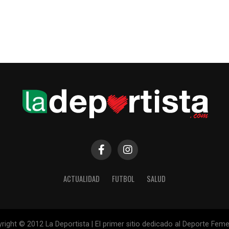
ACTUALIDAD
FUTBOL
SALUD
right © 2012 La Deportista | El primer sitio dedicado al Deporte Fem