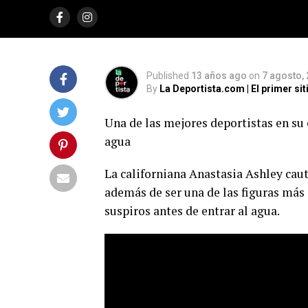
Una de las mejores deportistas en su especiali
también deslumbra con video fuera del agua
Published
13 años ago
on
7 agosto,
By
La Deportista.com | El primer s
Una de las mejores deportistas en su
agua
La californiana Anastasia Ashley cauti
además de ser una de las figuras más
suspiros antes de entrar al agua.