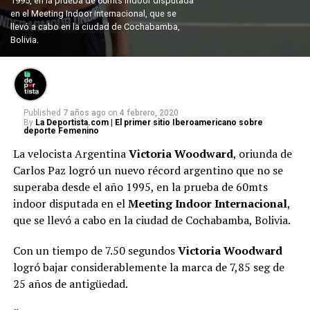
1995, en la prueba de 60mts indoor disputada
en el Meeting Indoor Internacional, que se
llevó a cabo en la ciudad de Cochabamba,
Bolivia.
Published
7 años ago
on
4 febrero, 2020
By
La Deportista.com | El primer sitio Iberoamericano sobre
deporte Femenino
La velocista Argentina
Victoria Woodward
, oriunda de
Carlos Paz logró un nuevo récord argentino que no se
superaba desde el año 1995, en la prueba de 60mts
indoor disputada en el
Meeting Indoor Internacional
,
que se llevó a cabo en la ciudad de Cochabamba, Bolivia.
Con un tiempo de 7.50 segundos
Victoria Woodward
logró bajar considerablemente la marca de 7,85 seg de
25 años de antigüedad.