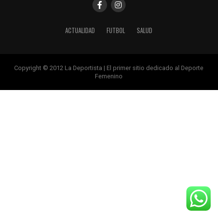
ACTUALIDAD
FUTBOL
SALUD
Copyright © 2012 La Deportista | El primer sitio dedicado al Deporte
Femenino