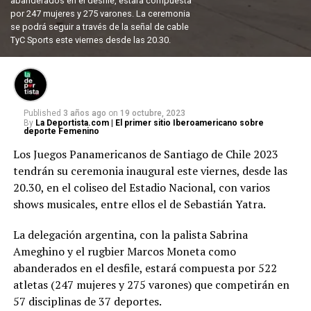
abanderados en el desfile, estará compuesta
por 247 mujeres y 275 varones. La ceremonia
se podrá seguir a través de la señal de cable
TyC Sports este viernes desde las 20.30.
Published
3 años ago
on
19 octubre, 2023
By
La Deportista.com | El primer sitio Iberoamericano sobre
deporte Femenino
Los Juegos Panamericanos de Santiago de Chile 2023
tendrán su ceremonia inaugural este viernes, desde las
20.30, en el coliseo del Estadio Nacional, con varios
shows musicales, entre ellos el de Sebastián Yatra.
La delegación argentina, con la palista Sabrina
Ameghino y el rugbier Marcos Moneta como
abanderados en el desfile, estará compuesta por 522
atletas (247 mujeres y 275 varones) que competirán en
57 disciplinas de 37 deportes.