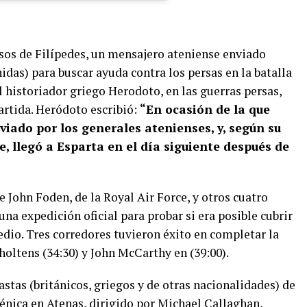
asos de Filípedes, un mensajero ateniense enviado
idas) para buscar ayuda contra los persas en la batalla
l historiador griego Herodoto, en las guerras persas,
partida. Heródoto escribió:
“En ocasión de la que
iado por los generales atenienses, y, según su
je, llegó a Esparta en el día siguiente después de
 John Foden, de la Royal Air Force, y otros cuatro
 una expedición oficial para probar si era posible cubrir
edio. Tres corredores tuvieron éxito en completar la
holtens (34:30) y John McCarthy en (39:00).
astas (británicos, griegos y de otras nacionalidades) de
nica en Atenas, dirigido por Michael Callaghan,