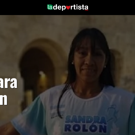
ara
en