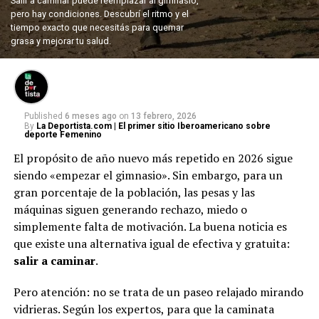
Salir a caminar puede reemplazar al gimnasio,
pero hay condiciones. Descubrí el ritmo y el
tiempo exacto que necesitás para quemar
grasa y mejorar tu salud.
Published
6 meses ago
on
13 febrero, 2026
By
La Deportista.com | El primer sitio Iberoamericano sobre
deporte Femenino
El propósito de año nuevo más repetido en 2026 sigue
siendo «empezar el gimnasio». Sin embargo, para un
gran porcentaje de la población, las pesas y las
máquinas siguen generando rechazo, miedo o
simplemente falta de motivación. La buena noticia es
que existe una alternativa igual de efectiva y gratuita:
salir a caminar
.
Pero atención: no se trata de un paseo relajado mirando
vidrieras. Según los expertos, para que la caminata