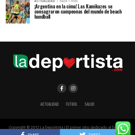
ACTUALIDAD
hace 1 mes
¡Argentina en la cima! Las Kamikazes se
consagraron campeonas del mundo de beach
handball
ACTUALIDAD
FUTBOL
SALUD
Copyright © 2012 La Deportista | El primer sitio dedicado al Deporte
Femenino