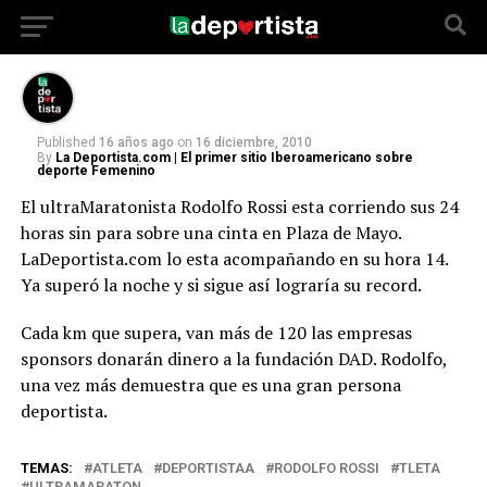
horas
Published
16 años ago
on
16 diciembre, 2010
By
La Deportista.com | El primer sitio Iberoamericano sobre
deporte Femenino
El ultraMaratonista Rodolfo Rossi esta corriendo sus 24
horas sin para sobre una cinta en Plaza de Mayo.
LaDeportista.com lo esta acompañando en su hora 14.
Ya superó la noche y si sigue así lograría su record.
Cada km que supera, van más de 120 las empresas
sponsors donarán dinero a la fundación DAD. Rodolfo,
una vez más demuestra que es una gran persona
deportista.
TEMAS:
ATLETA
DEPORTISTAA
RODOLFO ROSSI
TLETA
ULTRAMARATON