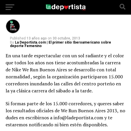
calles del centro porteño en la ya clásica
carrera del sábado a la tarde.
Published
13 años ago
on
30 octubre, 2013
By
La Deportista.com | El primer sitio Iberoamericano sobre
deporte Femenino
En una tarde espectacular con un sol radiante y el color
que todos los años nos tiene acostumbradas la carrera
de Nike We Run Buenos Aires se desarrollo con total
normalidad , según la organización participaron 15.000
corredores inundando las calles del centro porteño en
la ya clásica carrera del sábado a la tarde.
Si formas parte de los 15.000 corredores, y queres saber
los resultados oficiales de We Run Buenos Aires 2013, no
dudes en escribirnos a info@ladeportista.com y te
estaremos notificando ni bien estén disponibles.