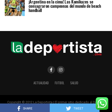
¡Argentina en la cima! Las Kamikazes se
consagraron campeonas del mundo de beach
handball
ACTUALIDAD
FUTBOL
SALUD
Copyright © 2012 La Deportista | El primer sitio dedicado al Deporte
Femenino
SHARE
TWEET