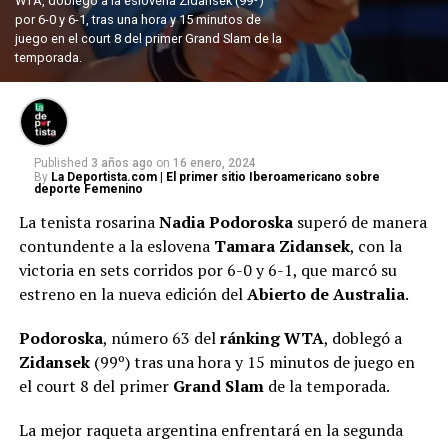
WTA, doblegó a la eslovena Zidansek (99º)
por 6-0 y 6-1, tras una hora y 15 minutos de
juego en el court 8 del primer Grand Slam de la
temporada.
Published
3 años ago
on
16 enero, 2024
By
La Deportista.com | El primer sitio Iberoamericano sobre
deporte Femenino
La tenista rosarina
Nadia Podoroska
superó de manera
contundente a la eslovena
Tamara Zidansek
, con la
victoria en sets corridos por 6-0 y 6-1, que marcó su
estreno en la nueva edición del
Abierto
de Australia
.
Podoroska
, número 63 del
ránking WTA
, doblegó a
Zidansek
(99º) tras una hora y 15 minutos de juego en
el court 8 del primer
Grand
Slam
de la temporada.
La mejor raqueta argentina enfrentará en la segunda