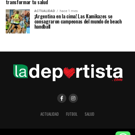
transformar tu salud
ACTUALIDAD
hace 1 mes
¡Argentina en la cima! Las Kamikazes se
consagraron campeonas del mundo de beach
handball
ACTUALIDAD
FUTBOL
SALUD