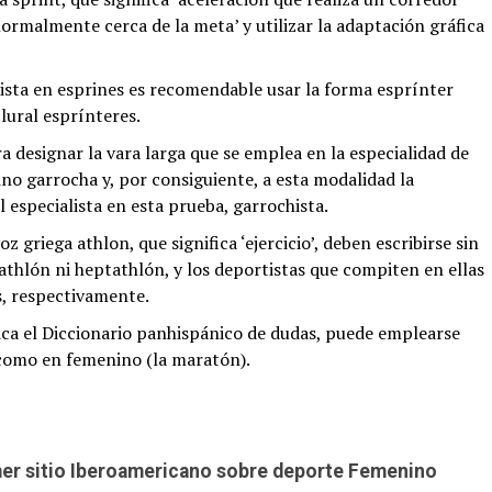
 normalmente cerca de la meta’ y utilizar la adaptación gráfica
lista en esprines es recomendable usar la forma esprínter
plural esprínteres.
a designar la vara larga que se emplea en la especialidad de
mino garrocha y, por consiguiente, a esta modalidad la
 especialista en esta prueba, garrochista.
z griega athlon, que significa ‘ejercicio’, deben escribirse sin
athlón ni heptathlón, y los deportistas que compiten en ellas
s, respectivamente.
ica el Diccionario panhispánico de dudas, puede emplearse
como en femenino (la maratón).
imer sitio Iberoamericano sobre deporte Femenino