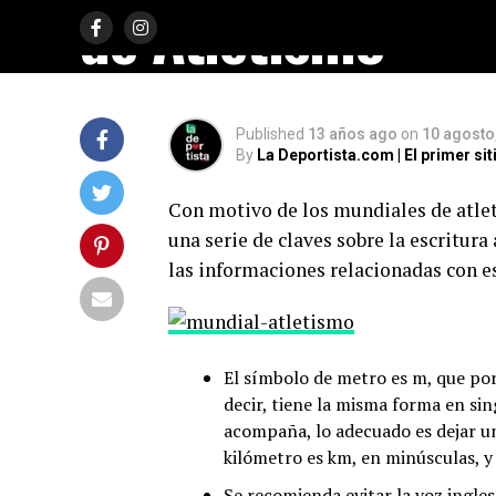
de Atletismo
Published
13 años ago
on
10 agosto
By
La Deportista.com | El primer s
Con motivo de los mundiales de atle
una serie de claves sobre la escritu
las informaciones relacionadas con e
El símbolo de metro es m, que por 
decir, tiene la misma forma en sing
acompaña, lo adecuado es dejar u
kilómetro es km, en minúsculas, 
Se recomienda evitar la voz ingles