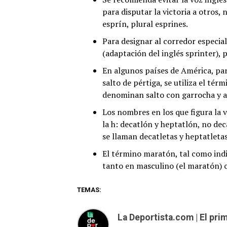
para disputar la victoria a otros,
esprín, plural esprines.
Para designar al corredor especia
(adaptación del inglés sprinter), 
En algunos países de América, par
salto de pértiga, se utiliza el tér
denominan salto con garrocha y al
Los nombres en los que figura la vo
la h: decatlón y heptatlón, no dec
se llaman decatletas y heptatleta
El término maratón, tal como ind
tanto en masculino (el maratón) 
TEMAS:
La Deportista.com | El pr