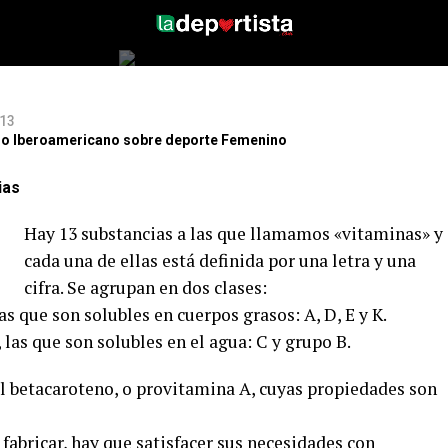
dónde
013
itio Iberoamericano sobre deporte Femenino
ias
Hay 13 substancias a las que llamamos «vitaminas» y
cada una de ellas está definida por una letra y una
cifra. Se agrupan en dos clases:
 las que son solubles en cuerpos grasos: A, D, E y K.
, las que son solubles en el agua: C y grupo B.
el betacaroteno, o provitamina A, cuyas propiedades son
abricar, hay que satisfacer sus necesidades con