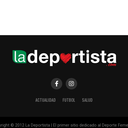
ACTUALIDAD
FUTBOL
SALUD
right © 2012 La Deportista | El primer sitio dedicado al Deporte Fem