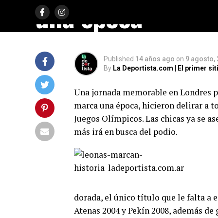
una época
Published
14 años ago
on
9 agosto,
By
La Deportista.com | El primer s
Una jornada memorable en Londres pa
marca una época, hicieron delirar a t
Juegos Olímpicos. Las chicas ya se as
más irá en busca del podio.
dorada, el único título que le falta a
Atenas 2004 y Pekín 2008, además de 