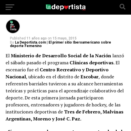
deporte y favorece el desarrollo de
habilidades relacionadas con la táctica.
Published
11 años ago
on
15 mayo, 2015
By
La Deportista.com | El primer sitio Iberoamericano sobre
deporte Femenino
El
Ministerio de Desarrollo Social de la Nación
lanzó
el sábado pasado el programa
Clínicas deportivas
. El
escenario fue el
Centro Recreativo y Deportivo
Nacional
, ubicado en el distrito de
Escobar
, donde
referentes barriales tuvieron a su alcance herramientas
teóricas y prácticas para el aprendizaje colaborativo del
deporte. De esta primera jornada participaron
profesores, entrenadores y jugadores de hockey, de las
instituciones deportivas de
Tres de Febrero, Malvinas
Argentinas, Moreno y José C. Paz.