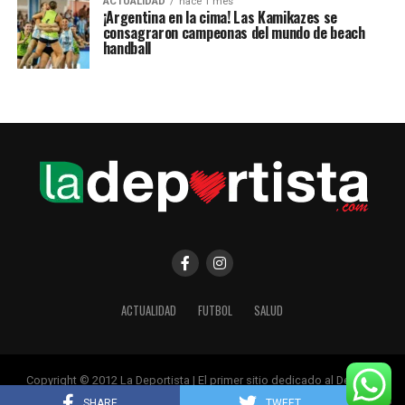
ACTUALIDAD
hace 1 mes
¡Argentina en la cima! Las Kamikazes se
consagraron campeonas del mundo de beach
handball
ACTUALIDAD
FUTBOL
SALUD
Copyright © 2012 La Deportista | El primer sitio dedicado al Deporte
Femenino
SHARE
TWEET