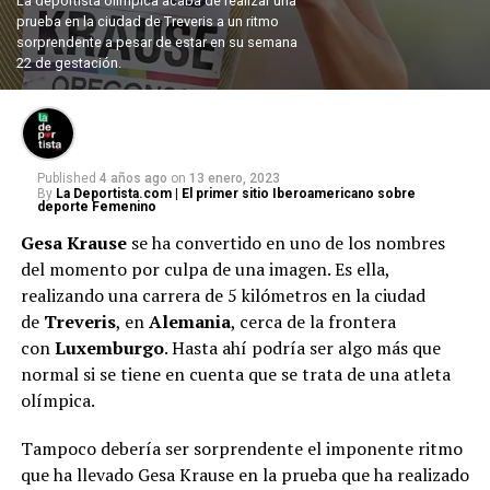
La deportista olímpica acaba de realizar una
prueba en la ciudad de Treveris a un ritmo
sorprendente a pesar de estar en su semana
22 de gestación.
Published
4 años ago
on
13 enero, 2023
By
La Deportista.com | El primer sitio Iberoamericano sobre
deporte Femenino
Gesa Krause
se ha convertido en uno de los nombres
del momento por culpa de una imagen. Es ella,
realizando una carrera de 5 kilómetros en la ciudad
de
Treveris
, en
Alemania
, cerca de la frontera
con
Luxemburgo
. Hasta ahí podría ser algo más que
normal si se tiene en cuenta que se trata de una atleta
olímpica.
Tampoco debería ser sorprendente el imponente ritmo
que ha llevado Gesa Krause en la prueba que ha realizado