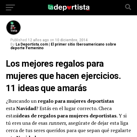
Los mejores regalos para mujeres que hacen
ejercicios
Published
12 años ago
on
10 diciembre, 2014
By
La Deportista.com | El primer sitio Iberoamericano sobre
deporte Femenino
Los mejores regalos para
mujeres que hacen ejercicios.
11 ideas que amarás
¿Buscando un
regalo para mujeres deportistas
esta
Navidad
? Estás en el lugar correcto. Checa
estas
ideas de regalos para mujeres deportistas
. Y si
tú eres una de esas
runners
, asegúrate de dejar esta liga
cerca de tus seres queridos para que sepan qué regalarte