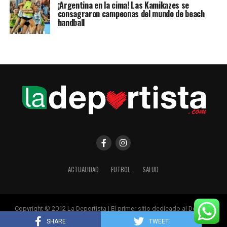
¡Argentina en la cima! Las Kamikazes se
consagraron campeonas del mundo de beach
handball
ACTUALIDAD
FUTBOL
SALUD
Copyright © 2012 La Deportista | El primer sitio dedicado al Deporte
Femenino
SHARE
TWEET