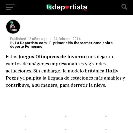
La modelo británica ya palpita estaciones
más amables y derrite la nieve de Rusia.
Published
12 años ago
on
24 febrero, 2014
By
La Deportista.com | El primer sitio Iberoamericano sobre
deporte Femenino
Estos
Juegos Olímpicos de Invierno
nos dejaron
cientos de imágenes impresionantes y grandes
actuaciones. Sin embargo, la modelo británica
Holly
Peers
ya palpita la llegada de estaciones más amables y
contribuye, a su manera, para derretir la nieve.