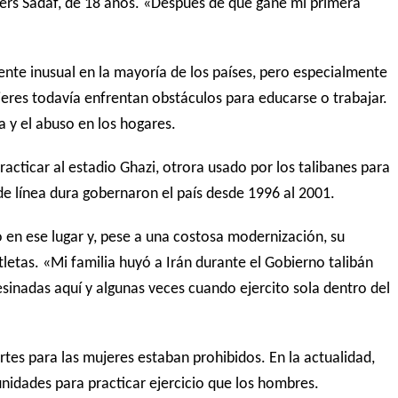
ers Sadaf, de 18 años. «Después de que gané mi primera
nte inusual en la mayoría de los países, pero especialmente
eres todavía enfrentan obstáculos para educarse o trabajar.
a y el abuso en los hogares.
racticar al estadio Ghazi, otrora usado por los talibanes para
 de línea dura gobernaron el país desde 1996 al 2001.
o en ese lugar y, pese a una costosa modernización, su
tletas.
«Mi familia huyó a Irán durante el Gobierno talibán
esinadas aquí y algunas veces cuando ejercito sola dentro del
rtes para las mujeres estaban prohibidos. En la actualidad,
idades para practicar ejercicio que los hombres.