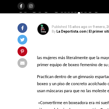
el Oro Olímpico
Published
15 años ago
on
9 enero, 
By
La Deportista.com | El primer s
las mujeres más literalmente que la may
primer equipo de boxeo femenino de su 
Practican dentro de un gimnasio esparta
boxeo y un piso de concreto acolchado c
usan máscaras para que no las moleste el
«Convertirme en boxeadora era mi sueño.