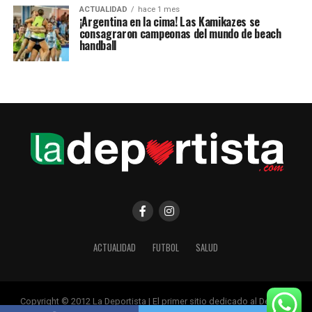
ACTUALIDAD
hace 1 mes
¡Argentina en la cima! Las Kamikazes se
consagraron campeonas del mundo de beach
handball
ACTUALIDAD
FUTBOL
SALUD
Copyright © 2012 La Deportista | El primer sitio dedicado al Deporte