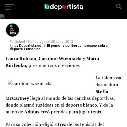
Laura Robson, Caroline Wozniacki y Maria
Kirilenko, presumen sus creaciones
Published
13 años ago
on
28 junio, 2013
By
La Deportista.com | El primer sitio Iberoamericano sobre
deporte Femenino
Laura Robson
,
Caroline Wozniacki
y
Maria
Kirilenko
, presumen sus creaciones
La talentosa
diseñadora
Stella
McCartney
llega al mundo de las canchas deportivas,
donde plasmó sus ideas en el deporte blanco. Y de la
mano de
Adidas
creó prendas para jugar tenis.
Para su colección eligió a tres de las tenistas del