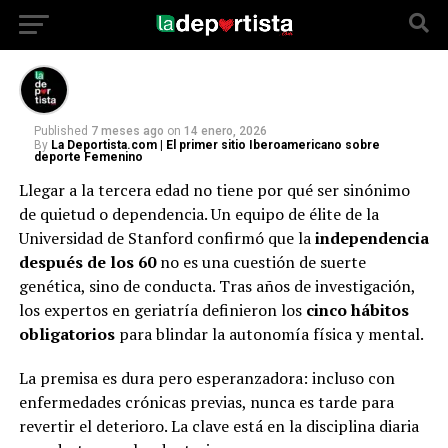
mental y controles médicos, entre las
principales recomendaciones
Published
7 meses ago
on
14 enero, 2026
By
La Deportista.com | El primer sitio Iberoamericano sobre
deporte Femenino
Llegar a la tercera edad no tiene por qué ser sinónimo
de quietud o dependencia. Un equipo de élite de la
Universidad de Stanford confirmó que la
independencia
después de los 60
no es una cuestión de suerte
genética, sino de conducta. Tras años de investigación,
los expertos en geriatría definieron los
cinco hábitos
obligatorios
para blindar la autonomía física y mental.
La premisa es dura pero esperanzadora: incluso con
enfermedades crónicas previas, nunca es tarde para
revertir el deterioro. La clave está en la disciplina diaria