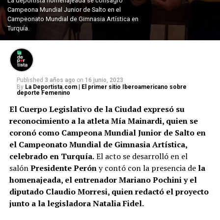
La deportista homenajeada se consagró
Campeona Mundial Junior de Salto en el
Campeonato Mundial de Gimnasia Artística en
Turquía.
Published
3 años ago
on
16 junio, 2023
By
La Deportista.com | El primer sitio Iberoamericano sobre
deporte Femenino
El Cuerpo Legislativo de la Ciudad expresó su
reconocimiento a la atleta Mía Mainardi, quien se
coronó como Campeona Mundial Junior de Salto en
el Campeonato Mundial de Gimnasia Artística,
celebrado en Turquía.
El acto se desarrolló en el
salón
Presidente Perón
y contó con la presencia de
la
homenajeada, el entrenador Mariano Pochini y el
diputado Claudio Morresi, quien redactó el proyecto
junto a la legisladora Natalia Fidel.