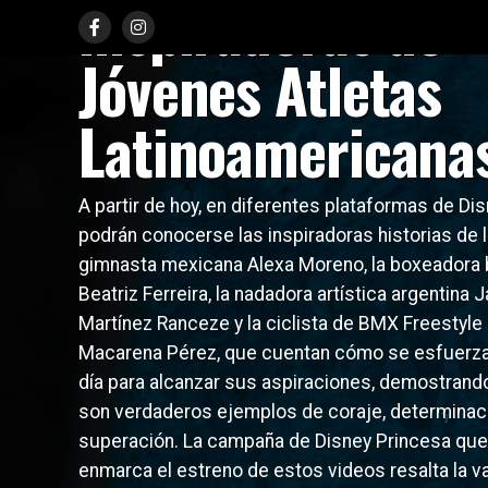
inspiradoras de
Jóvenes Atletas
Latinoamericana
A partir de hoy, en diferentes plataformas de Di
podrán conocerse las inspiradoras historias de 
gimnasta mexicana Alexa Moreno, la boxeadora b
Beatriz Ferreira, la nadadora artística argentina J
Martínez Ranceze y la ciclista de BMX Freestyle 
Macarena Pérez, que cuentan cómo se esfuerza
día para alcanzar sus aspiraciones, demostrand
son verdaderos ejemplos de coraje, determinac
superación. La campaña de Disney Princesa que
enmarca el estreno de estos videos resalta la val