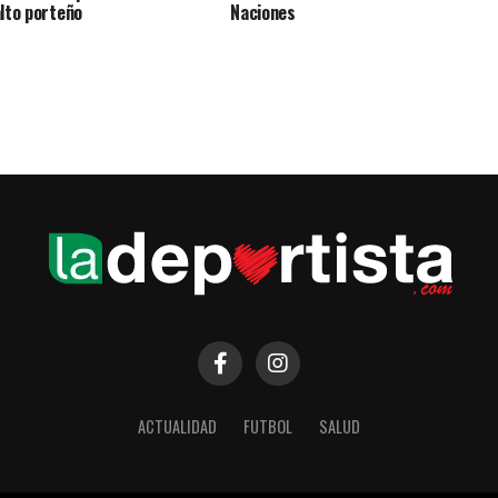
alto porteño
Naciones
ACTUALIDAD
FUTBOL
SALUD