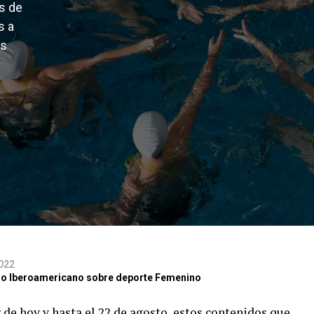
as de
s a
us
2022
itio Iberoamericano sobre deporte Femenino
r de hoy y hasta el 22 de agosto, estos contenidos que