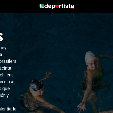
s
sney
la
rasilera
acinta
chilena
n día a
o que
ión y
entía, la