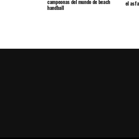
campeonas del mundo de beach
el asf
handball