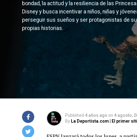
bondad, la actitud y la resiliencia de las Princes
Disney y busca incentivar a niños, niñas y jóvene
perseguir sus sueños y ser protagonistas de s
propias historias.
Published
4 años ago
on
4 agosto, 
By
La Deportista.com | El primer s
ESPN lanzará todos los lunes, a parti