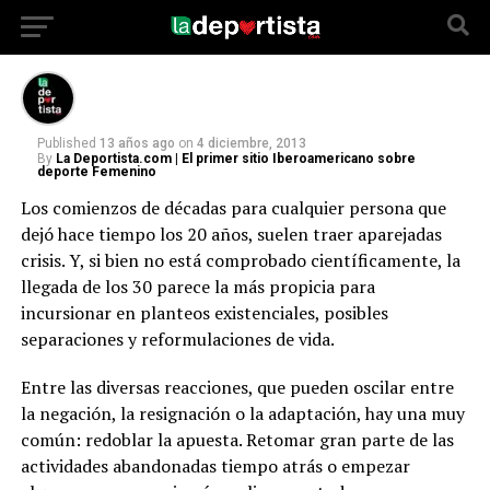
tabique roto, un esquince o varias pesos
menos en el bolsillo
Published
13 años ago
on
4 diciembre, 2013
By
La Deportista.com | El primer sitio Iberoamericano sobre
deporte Femenino
Los comienzos de décadas para cualquier persona que
dejó hace tiempo los 20 años, suelen traer aparejadas
crisis. Y, si bien no está comprobado científicamente, la
llegada de los 30 parece la más propicia para
incursionar en planteos existenciales, posibles
separaciones y reformulaciones de vida.
Entre las diversas reacciones, que pueden oscilar entre
la negación, la resignación o la adaptación, hay una muy
común: redoblar la apuesta. Retomar gran parte de las
actividades abandonadas tiempo atrás o empezar