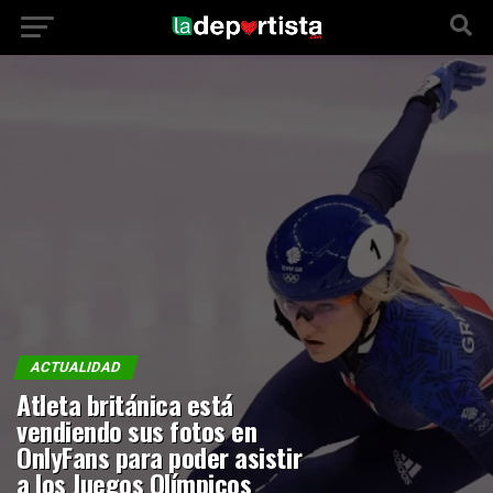
ACTUALIDAD
Atleta británica está
vendiendo sus fotos en
OnlyFans para poder asistir
a los Juegos Olímpicos