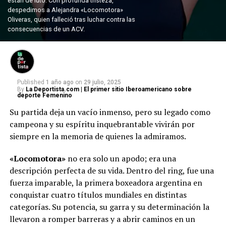
están de luto. Con profunda tristeza,
despedimos a Alejandra «Locomotora»
Oliveras, quien falleció tras luchar contra las
consecuencias de un ACV.
Published
1 año ago
on
29 julio, 2025
By
La Deportista.com | El primer sitio Iberoamericano sobre
deporte Femenino
Su partida deja un vacío inmenso, pero su legado como
campeona y su espíritu inquebrantable vivirán por
siempre en la memoria de quienes la admiramos.
«Locomotora»
no era solo un apodo; era una
descripción perfecta de su vida. Dentro del ring, fue una
fuerza imparable, la primera boxeadora argentina en
conquistar cuatro títulos mundiales en distintas
categorías. Su potencia, su garra y su determinación la
llevaron a romper barreras y a abrir caminos en un