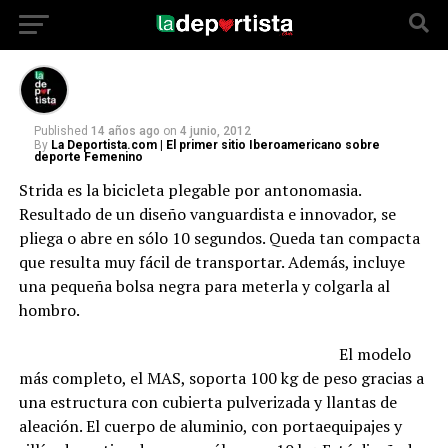
vanguardista e innovador, se pliega o abre en
sólo 10 segundos.
Published
14 años ago
on
4 junio, 2012
By
La Deportista.com | El primer sitio Iberoamericano sobre
deporte Femenino
Strida es la bicicleta plegable por antonomasia.
Resultado de un diseño vanguardista e innovador, se
pliega o abre en sólo 10 segundos. Queda tan compacta
que resulta muy fácil de transportar. Además, incluye
una pequeña bolsa negra para meterla y colgarla al
hombro.
El modelo
más completo, el MAS, soporta 100 kg de peso gracias a
una estructura con cubierta pulverizada y llantas de
aleación. El cuerpo de aluminio, con portaequipajes y